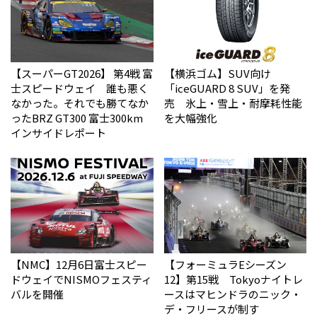
【スーパーGT2026】 第4戦 富
【横浜ゴム】SUV向け
士スピードウェイ 誰も悪く
「iceGUARD 8 SUV」を発
なかった。それでも勝てなか
売 氷上・雪上・耐摩耗性能
った――BRZ GT300 富士300km
を大幅強化
インサイドレポート
【NMC】12月6日富士スピー
【フォーミュラEシーズン
ドウェイでNISMOフェスティ
12】第15戦 Tokyoナイトレ
バルを開催
ースはマヒンドラのニック・
デ・フリースが制す