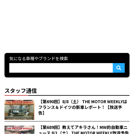
気になる車種やブランドを検索
スタッフ通信
【第690回】8/8（土） THE MOTOR WEEKLYは
フランス＆ドイツの新車レポート！【放送予
告】
【第689回】教えてアキラさん！MW的自動車ニ
ュース 8/1（土） THE MOTOR WEEKLY放送予告