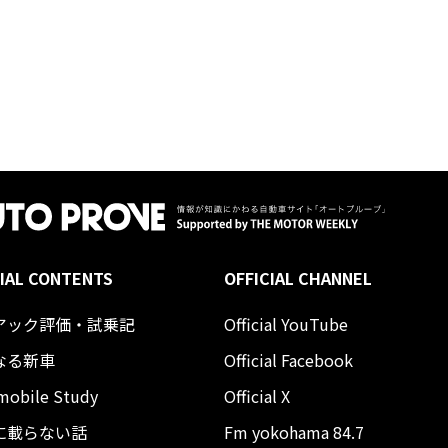
IAL CONTENTS
OFFICIAL CHANNEL
アック評価・試乗記
Official YouTube
なる新車
Official Facebook
mobile Study
Official X
に載らない話
Fm yokohama 84.7