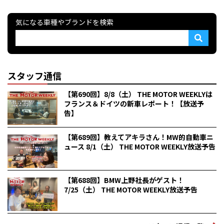
気になる車種やブランドを検索
スタッフ通信
【第690回】8/8（土） THE MOTOR WEEKLYは
フランス＆ドイツの新車レポート！【放送予
告】
【第689回】教えてアキラさん！MW的自動車ニ
ュース 8/1（土） THE MOTOR WEEKLY放送予告
【第688回】BMW上野社長がゲスト！
7/25（土） THE MOTOR WEEKLY放送予告