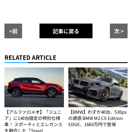
<前
記事に戻る
次 >
RELATED ARTICLE
【アルファロメオ】「ジュニ
【BMW】わずか40台、530ps
ア」に140台限定の特別仕様
の誘惑 BMW M2 CS Edition
車！ スポーティとエレガンス
EDGE、1663万円で登場
を融合した「Sport