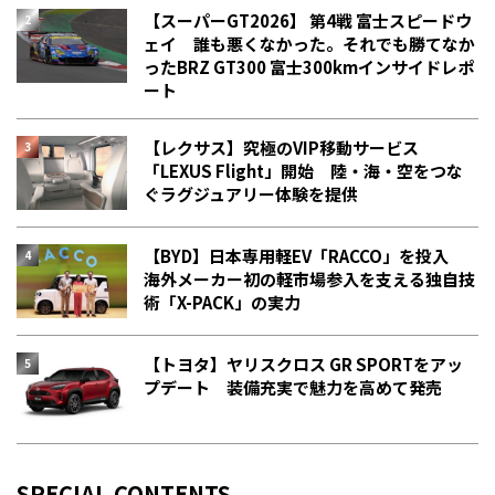
【スーパーGT2026】 第4戦 富士スピードウ
ェイ 誰も悪くなかった。それでも勝てなか
った――BRZ GT300 富士300kmインサイドレポ
ート
【レクサス】究極のVIP移動サービス
「LEXUS Flight」開始 陸・海・空をつな
ぐラグジュアリー体験を提供
【BYD】日本専用軽EV「RACCO」を投入
海外メーカー初の軽市場参入を支える独自技
術「X-PACK」の実力
【トヨタ】ヤリスクロス GR SPORTをアッ
プデート 装備充実で魅力を高めて発売
SPECIAL CONTENTS