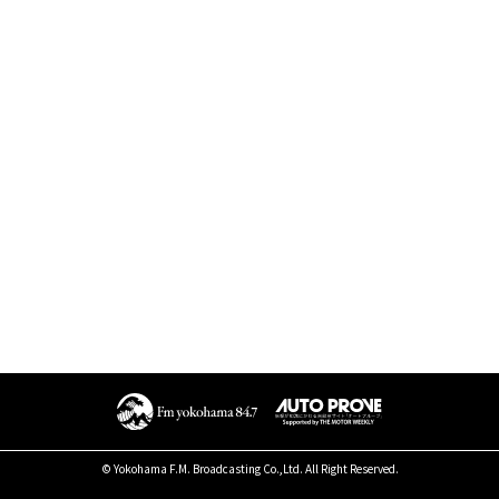
© Yokohama F.M. Broadcasting Co.,Ltd. All Right Reserved.