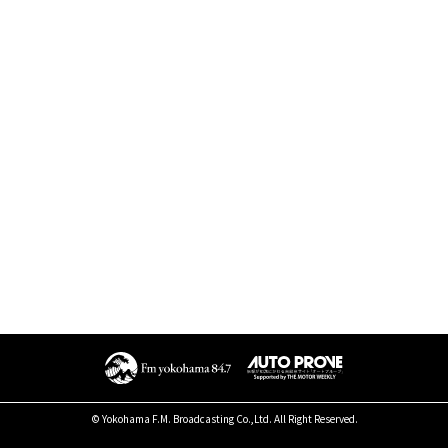
© Yokohama F.M. Broadcasting Co.,Ltd. All Right Reserved.