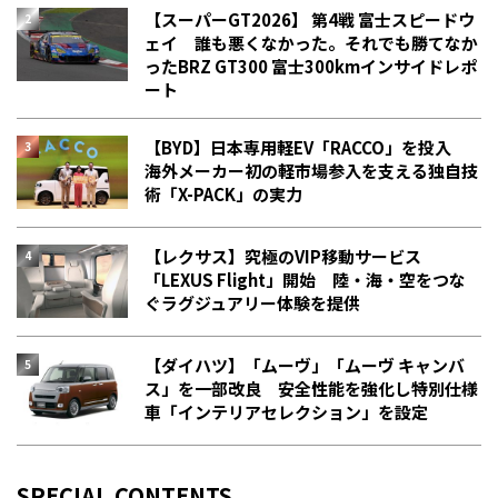
【スーパーGT2026】 第4戦 富士スピードウ
ェイ 誰も悪くなかった。それでも勝てなか
った――BRZ GT300 富士300kmインサイドレポ
ート
【BYD】日本専用軽EV「RACCO」を投入
海外メーカー初の軽市場参入を支える独自技
術「X-PACK」の実力
【レクサス】究極のVIP移動サービス
「LEXUS Flight」開始 陸・海・空をつな
ぐラグジュアリー体験を提供
【ダイハツ】「ムーヴ」「ムーヴ キャンバ
ス」を一部改良 安全性能を強化し特別仕様
車「インテリアセレクション」を設定
SPECIAL CONTENTS