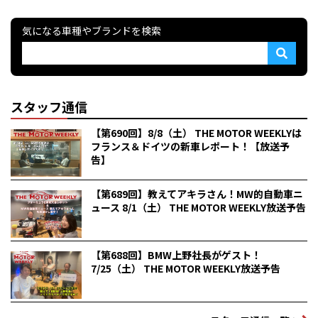
気になる車種やブランドを検索
スタッフ通信
【第690回】8/8（土） THE MOTOR WEEKLYは
フランス＆ドイツの新車レポート！【放送予
告】
【第689回】教えてアキラさん！MW的自動車ニ
ュース 8/1（土） THE MOTOR WEEKLY放送予告
【第688回】BMW上野社長がゲスト！
7/25（土） THE MOTOR WEEKLY放送予告