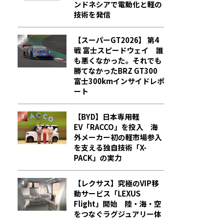
ンドネシアで電動化と軽の
技術を発信
【スーパーGT2026】 第4
戦 富士スピードウェイ 誰
も悪くなかった。それでも
勝てなかった――BRZ GT300
富士300kmインサイドレポ
ート
【BYD】日本専用軽
EV「RACCO」を投入 海
外メーカー初の軽市場参入
を支える独自技術「X-
PACK」の実力
【レクサス】究極のVIP移
動サービス「LEXUS
Flight」開始 陸・海・空
をつなぐラグジュアリー体