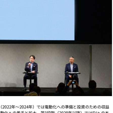
2022年～2024年）では電動化への準備と投資のための収益
電動化への着手と拡大、第3段階（2028年以降）ではEVへの本