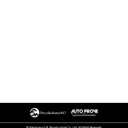
© Yokohama F.M. Broadcasting Co.,Ltd. All Right Reserved.