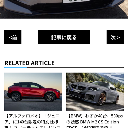
<前
記事に戻る
次 >
RELATED ARTICLE
【アルファロメオ】「ジュニ
【BMW】わずか40台、530ps
ア」に140台限定の特別仕様
の誘惑 BMW M2 CS Edition
車！ スポーティとエレガンス
EDGE、1663万円で登場