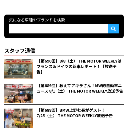
気になる車種やブランドを検索
スタッフ通信
【第690回】8/8（土） THE MOTOR WEEKLYは
フランス＆ドイツの新車レポート！【放送予
告】
【第689回】教えてアキラさん！MW的自動車ニ
ュース 8/1（土） THE MOTOR WEEKLY放送予告
【第688回】BMW上野社長がゲスト！
7/25（土） THE MOTOR WEEKLY放送予告