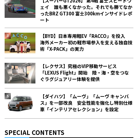
【スーパーGT2026】 第4戦 富士スピードウ
ェイ 誰も悪くなかった。それでも勝てなか
った――BRZ GT300 富士300kmインサイドレポ
ート
【BYD】日本専用軽EV「RACCO」を投入
海外メーカー初の軽市場参入を支える独自技
術「X-PACK」の実力
【レクサス】究極のVIP移動サービス
「LEXUS Flight」開始 陸・海・空をつな
ぐラグジュアリー体験を提供
【ダイハツ】「ムーヴ」「ムーヴ キャンバ
ス」を一部改良 安全性能を強化し特別仕様
車「インテリアセレクション」を設定
SPECIAL CONTENTS