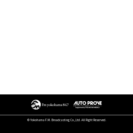
© Yokohama F.M. Broadcasting Co.,Ltd. All Right Reserved.