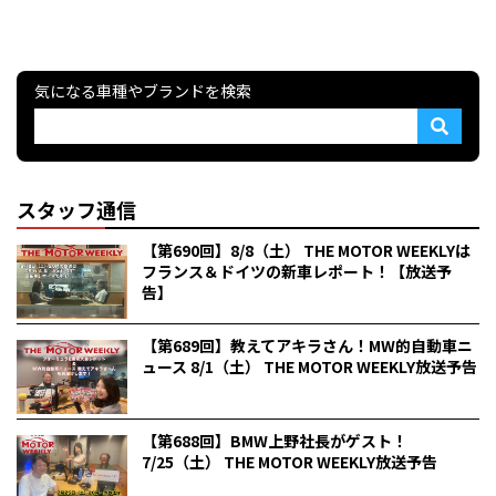
気になる車種やブランドを検索
スタッフ通信
【第690回】8/8（土） THE MOTOR WEEKLYは
フランス＆ドイツの新車レポート！【放送予
告】
【第689回】教えてアキラさん！MW的自動車ニ
ュース 8/1（土） THE MOTOR WEEKLY放送予告
【第688回】BMW上野社長がゲスト！
7/25（土） THE MOTOR WEEKLY放送予告