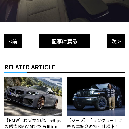
<前
記事に戻る
次 >
RELATED ARTICLE
【BMW】わずか40台、530ps
【ジープ】「ラングラー」に
の誘惑 BMW M2 CS Edition
85周年記念の特別仕様車！