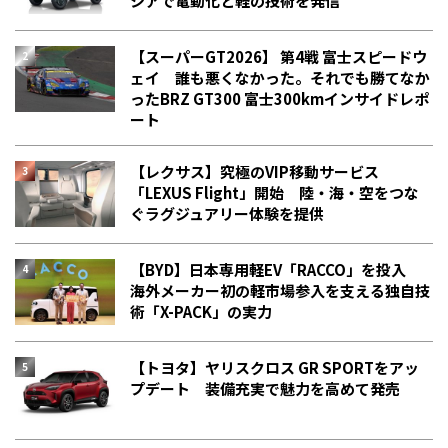
シアで電動化と軽の技術を発信
【スーパーGT2026】 第4戦 富士スピードウ
ェイ 誰も悪くなかった。それでも勝てなか
った――BRZ GT300 富士300kmインサイドレポ
ート
【レクサス】究極のVIP移動サービス
「LEXUS Flight」開始 陸・海・空をつな
ぐラグジュアリー体験を提供
【BYD】日本専用軽EV「RACCO」を投入
海外メーカー初の軽市場参入を支える独自技
術「X-PACK」の実力
【トヨタ】ヤリスクロス GR SPORTをアッ
プデート 装備充実で魅力を高めて発売