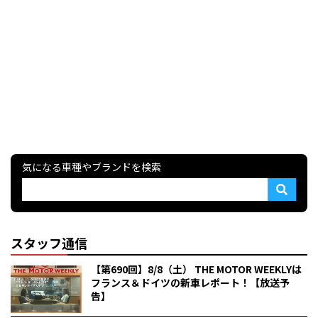
気になる車種やブランドを検索
スタッフ通信
【第690回】8/8（土） THE MOTOR WEEKLYは
フランス＆ドイツの新車レポート！【放送予
告】