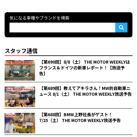
気になる車種やブランドを検索
スタッフ通信
【第690回】8/8（土） THE MOTOR WEEKLYは
フランス＆ドイツの新車レポート！【放送予
告】
【第689回】教えてアキラさん！MW的自動車ニ
ュース 8/1（土） THE MOTOR WEEKLY放送予告
【第688回】BMW上野社長がゲスト！
7/25（土） THE MOTOR WEEKLY放送予告