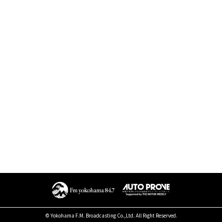
© Yokohama F.M. Broadcasting Co.,Ltd. All Right Reserved.