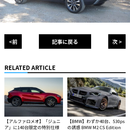
<前
記事に戻る
次 >
RELATED ARTICLE
【アルファロメオ】「ジュニ
【BMW】わずか40台、530ps
ア」に140台限定の特別仕様
の誘惑 BMW M2 CS Edition