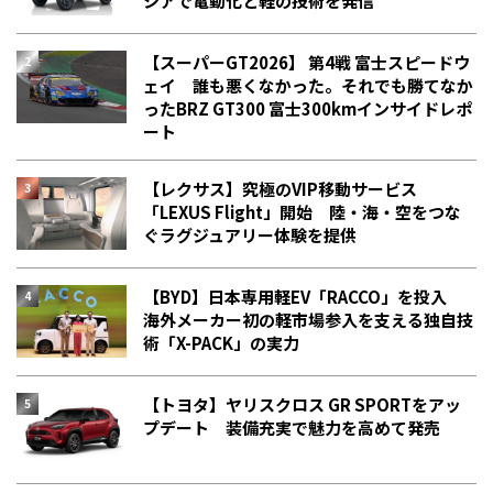
シアで電動化と軽の技術を発信
【スーパーGT2026】 第4戦 富士スピードウ
ェイ 誰も悪くなかった。それでも勝てなか
った――BRZ GT300 富士300kmインサイドレポ
ート
【レクサス】究極のVIP移動サービス
「LEXUS Flight」開始 陸・海・空をつな
ぐラグジュアリー体験を提供
【BYD】日本専用軽EV「RACCO」を投入
海外メーカー初の軽市場参入を支える独自技
術「X-PACK」の実力
【トヨタ】ヤリスクロス GR SPORTをアッ
プデート 装備充実で魅力を高めて発売