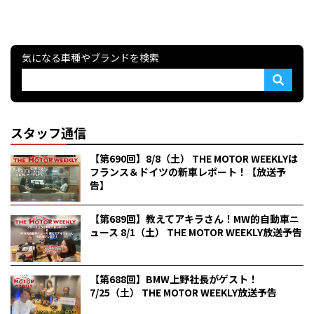
気になる車種やブランドを検索
スタッフ通信
【第690回】8/8（土） THE MOTOR WEEKLYは
フランス＆ドイツの新車レポート！【放送予
告】
【第689回】教えてアキラさん！MW的自動車ニ
ュース 8/1（土） THE MOTOR WEEKLY放送予告
【第688回】BMW上野社長がゲスト！
7/25（土） THE MOTOR WEEKLY放送予告