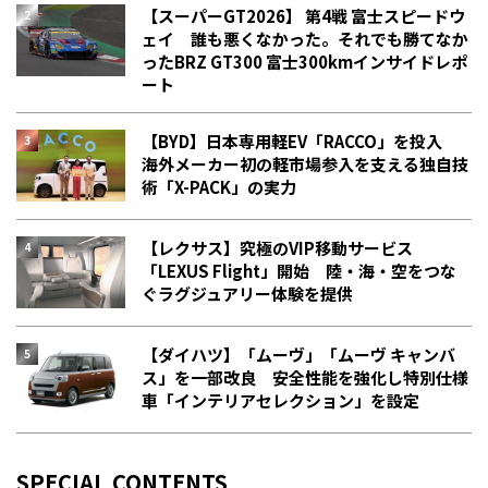
【スーパーGT2026】 第4戦 富士スピードウ
ェイ 誰も悪くなかった。それでも勝てなか
った――BRZ GT300 富士300kmインサイドレポ
ート
【BYD】日本専用軽EV「RACCO」を投入
海外メーカー初の軽市場参入を支える独自技
術「X-PACK」の実力
【レクサス】究極のVIP移動サービス
「LEXUS Flight」開始 陸・海・空をつな
ぐラグジュアリー体験を提供
【ダイハツ】「ムーヴ」「ムーヴ キャンバ
ス」を一部改良 安全性能を強化し特別仕様
車「インテリアセレクション」を設定
SPECIAL CONTENTS