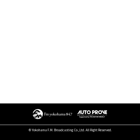
© Yokohama F.M. Broadcasting Co.,Ltd. All Right Reserved.