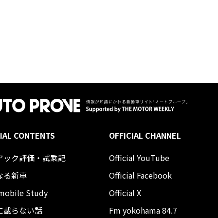
IAL CONTENTS
OFFICIAL CHANNEL
アック評価・試乗記
Official YouTube
なる新車
Official Facebook
mobile Study
Official X
に載らない話
Fm yokohama 84.7