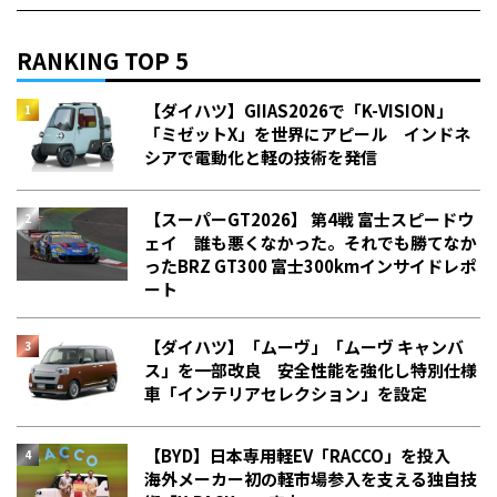
RANKING TOP 5
【ダイハツ】GIIAS2026で「K-VISION」
「ミゼットX」を世界にアピール インドネ
シアで電動化と軽の技術を発信
【スーパーGT2026】 第4戦 富士スピードウ
ェイ 誰も悪くなかった。それでも勝てなか
った――BRZ GT300 富士300kmインサイドレポ
ート
【ダイハツ】「ムーヴ」「ムーヴ キャンバ
ス」を一部改良 安全性能を強化し特別仕様
車「インテリアセレクション」を設定
【BYD】日本専用軽EV「RACCO」を投入
海外メーカー初の軽市場参入を支える独自技