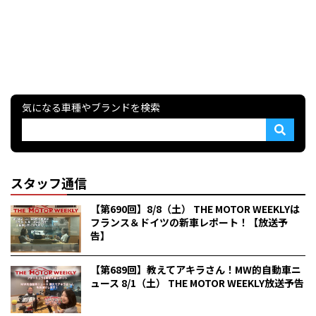
気になる車種やブランドを検索
スタッフ通信
【第690回】8/8（土） THE MOTOR WEEKLYは
フランス＆ドイツの新車レポート！【放送予
告】
【第689回】教えてアキラさん！MW的自動車ニ
ュース 8/1（土） THE MOTOR WEEKLY放送予告