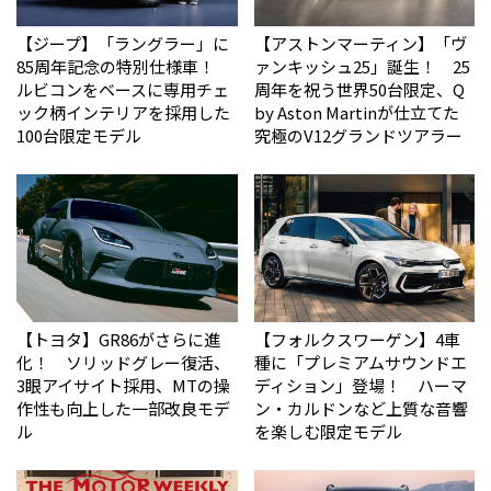
【ジープ】「ラングラー」に
【アストンマーティン】「ヴ
85周年記念の特別仕様車！
ァンキッシュ25」誕生！ 25
ルビコンをベースに専用チェ
周年を祝う世界50台限定、Q
ック柄インテリアを採用した
by Aston Martinが仕立てた
100台限定モデル
究極のV12グランドツアラー
【トヨタ】GR86がさらに進
【フォルクスワーゲン】4車
化！ ソリッドグレー復活、
種に「プレミアムサウンドエ
3眼アイサイト採用、MTの操
ディション」登場！ ハーマ
作性も向上した一部改良モデ
ン・カルドンなど上質な音響
ル
を楽しむ限定モデル