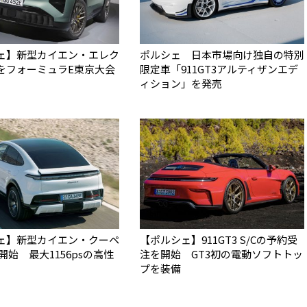
ェ】新型カイエン・エレク
ポルシェ 日本市場向け独自の特別
をフォーミュラE東京大会
限定車「911GT3アルティザンエデ
ィション」を発売
ェ】新型カイエン・クーペ
【ポルシェ】911GT3 S/Cの予約受
開始 最大1156psの高性
注を開始 GT3初の電動ソフトトッ
プを装備