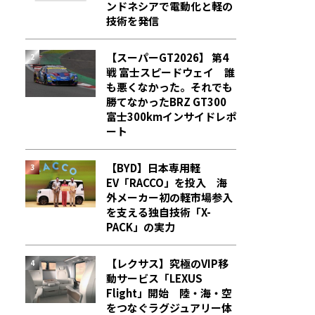
ンドネシアで電動化と軽の
技術を発信
【スーパーGT2026】 第4
戦 富士スピードウェイ 誰
も悪くなかった。それでも
勝てなかった――BRZ GT300
富士300kmインサイドレポ
ート
【BYD】日本専用軽
EV「RACCO」を投入 海
外メーカー初の軽市場参入
を支える独自技術「X-
PACK」の実力
【レクサス】究極のVIP移
動サービス「LEXUS
Flight」開始 陸・海・空
をつなぐラグジュアリー体