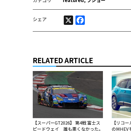
カテゴリ
featured
,
プジョー
X
Facebook
シェア
RELATED ARTICLE
【スーパーGT2026】 第4戦 富士ス
【リコー
ピードウェイ 誰も悪くなかった。
のMHEV