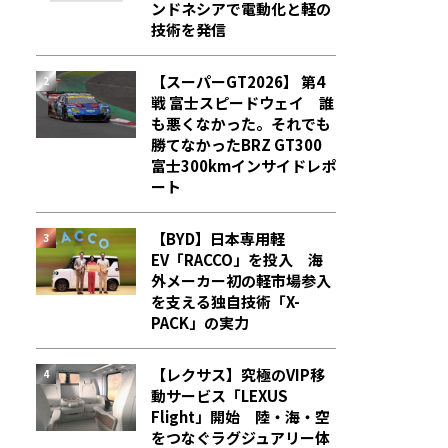
ンドネシアで電動化と軽の
技術を発信
【スーパーGT2026】 第4
戦 富士スピードウェイ 誰
も悪くなかった。それでも
勝てなかった――BRZ GT300
富士300kmインサイドレポ
ート
【BYD】日本専用軽
EV「RACCO」を投入 海
外メーカー初の軽市場参入
を支える独自技術「X-
PACK」の実力
【レクサス】究極のVIP移
動サービス「LEXUS
Flight」開始 陸・海・空
をつなぐラグジュアリー体