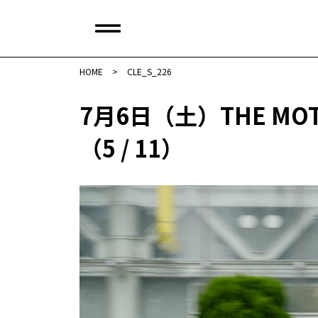
HOME
>
CLE_S_226
7月6日（土）THE MOT
（5 / 11）