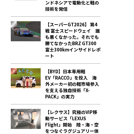
ンドネシアで電動化と軽の
技術を発信
【スーパーGT2026】 第4
戦 富士スピードウェイ 誰
も悪くなかった。それでも
勝てなかった――BRZ GT300
富士300kmインサイドレポ
ート
【BYD】日本専用軽
EV「RACCO」を投入 海
外メーカー初の軽市場参入
を支える独自技術「X-
PACK」の実力
【レクサス】究極のVIP移
動サービス「LEXUS
Flight」開始 陸・海・空
をつなぐラグジュアリー体