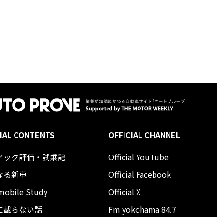
IAL CONTENTS
OFFICIAL CHANNEL
アック評価・試乗記
Official YouTube
なる新車
Official Facebook
mobile Study
Official X
に載らない話
Fm yokohama 84.7