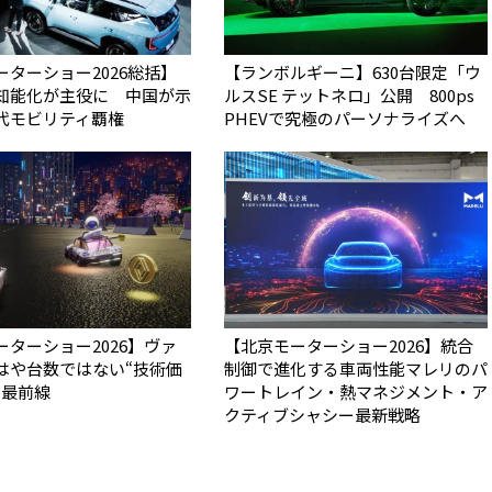
ーターショー2026総括】
【ランボルギーニ】630台限定「ウ
知能化が主役に 中国が示
ルスSE テットネロ」公開 800ps
代モビリティ覇権
PHEVで究極のパーソナライズへ
ーターショー2026】ヴァ
【北京モーターショー2026】統合
や台数ではない――“技術価
制御で進化する車両性能――マレリのパ
の最前線
ワートレイン・熱マネジメント・ア
クティブシャシー最新戦略