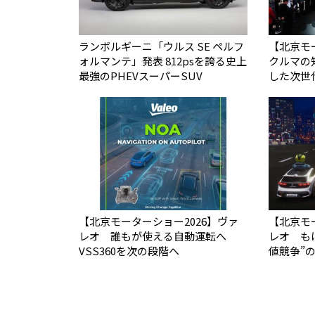
ランボルギーニ「ウルス SE ペルフ
【北京モ
ォルマンテ」発表 812psを誇る史上
クルマの
最強のPHEVスーパーSUV
した次世
【北京モーターショー2026】ヴァ
【北京モ
レオ 誰もが使える自動運転へ
レオ もは
VSS360を次の段階へ
値競争”