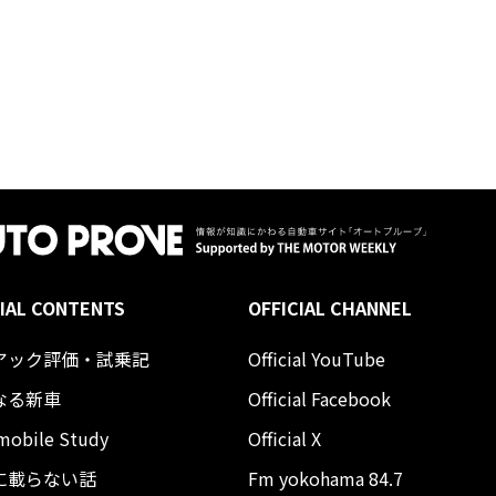
IAL CONTENTS
OFFICIAL CHANNEL
アック評価・試乗記
Official YouTube
なる新車
Official Facebook
mobile Study
Official X
に載らない話
Fm yokohama 84.7