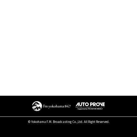
© Yokohama F.M. Broadcasting Co.,Ltd. All Right Reserved.