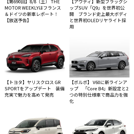
【第690回】8/8（土） THE
【アウディ】新型フラッグシ
MOTOR WEEKLYはフランス
ップSUV「Q9」を世界初公
＆ドイツの新車レポート！
開 ブランド史上最大ボディ
【放送予告】
と世界初OLEDリヤライト採
用
【トヨタ】ヤリスクロス GR
【ボルボ】 V60に新ラインア
SPORTをアップデート 装備
ップ 「Core B4」新設定と2
充実で魅力を高めて発売
つの特別仕様車で商品力を強
化