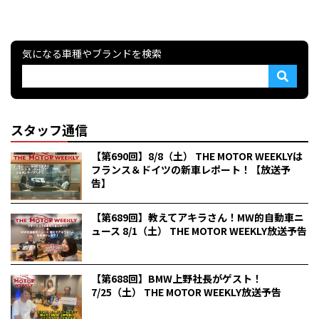
気になる車種やブランドを検索
スタッフ通信
【第690回】8/8（土） THE MOTOR WEEKLYは
フランス＆ドイツの新車レポート！【放送予
告】
【第689回】教えてアキラさん！MW的自動車ニ
ュース 8/1（土） THE MOTOR WEEKLY放送予告
【第688回】BMW上野社長がゲスト！
7/25（土） THE MOTOR WEEKLY放送予告