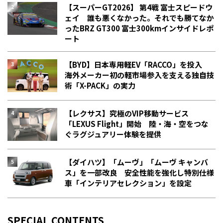
【スーパーGT2026】 第4戦 富士スピードウ
ェイ 誰も悪くなかった。それでも勝てなか
った――BRZ GT300 富士300kmインサイドレポ
ート
【BYD】日本専用軽EV「RACCO」を投入
海外メーカー初の軽市場参入を支える独自技
術「X-PACK」の実力
【レクサス】究極のVIP移動サービス
「LEXUS Flight」開始 陸・海・空をつな
ぐラグジュアリー体験を提供
【ダイハツ】「ムーヴ」「ムーヴ キャンバ
ス」を一部改良 安全性能を強化し特別仕様
車「インテリアセレクション」を設定
SPECIAL CONTENTS