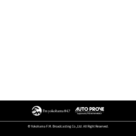
© Yokohama F.M. Broadcasting Co.,Ltd. All Right Reserved.