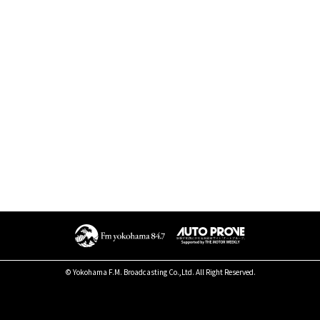
© Yokohama F.M. Broadcasting Co.,Ltd. All Right Reserved.