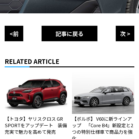
<前
記事に戻る
次 >
RELATED ARTICLE
【トヨタ】ヤリスクロス GR
【ボルボ】 V60に新ラインア
SPORTをアップデート 装備
ップ 「Core B4」新設定と2
充実で魅力を高めて発売
つの特別仕様車で商品力を強
化