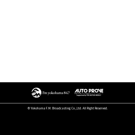
© Yokohama F.M. Broadcasting Co.,Ltd. All Right Reserved.