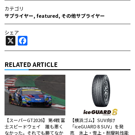
カテゴリ
サプライヤー
,
featured
,
その他サプライヤー
シェア
X
Facebook
RELATED ARTICLE
【スーパーGT2026】 第4戦 富
【横浜ゴム】SUV向け
士スピードウェイ 誰も悪く
「iceGUARD 8 SUV」を発
なかった。それでも勝てなか
売 氷上・雪上・耐摩耗性能