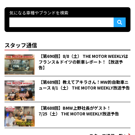
気になる車種やブランドを検索
スタッフ通信
【第690回】8/8（土） THE MOTOR WEEKLYは
フランス＆ドイツの新車レポート！【放送予
告】
【第689回】教えてアキラさん！MW的自動車ニ
ュース 8/1（土） THE MOTOR WEEKLY放送予告
【第688回】BMW上野社長がゲスト！
7/25（土） THE MOTOR WEEKLY放送予告