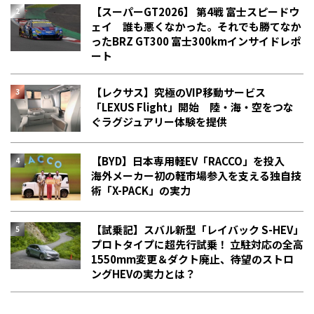
【スーパーGT2026】 第4戦 富士スピードウ
ェイ 誰も悪くなかった。それでも勝てなか
った――BRZ GT300 富士300kmインサイドレポ
ート
【レクサス】究極のVIP移動サービス
「LEXUS Flight」開始 陸・海・空をつな
ぐラグジュアリー体験を提供
【BYD】日本専用軽EV「RACCO」を投入
海外メーカー初の軽市場参入を支える独自技
術「X-PACK」の実力
【試乗記】スバル新型「レイバック S-HEV」
プロトタイプに超先行試乗！ 立駐対応の全高
1550mm変更＆ダクト廃止、待望のストロ
ングHEVの実力とは？