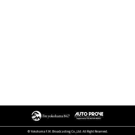
© Yokohama F.M. Broadcasting Co.,Ltd. All Right Reserved.