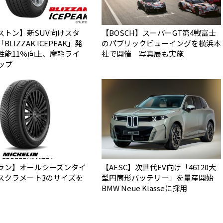
ストン】新SUV向けスタ
【BOSCH】スーパーGT第4戦富士
LIZZAK ICEPEAK」発
のパブリックビューイングを横浜本
性能11％向上、摩耗ライ
社で開催 写真展も実施
ップ
ラン】オールシーズンタイ
【AESC】次世代EV向け「46120大
スクラメート3のサイズを
型円筒形バッテリー」を量産開始
BMW Neue Klasseに採用