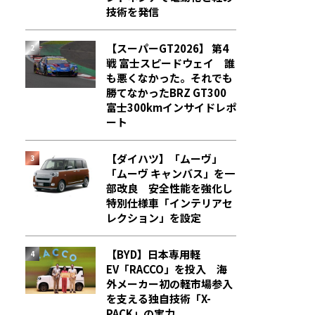
技術を発信
【スーパーGT2026】 第4
戦 富士スピードウェイ 誰
も悪くなかった。それでも
勝てなかった――BRZ GT300
富士300kmインサイドレポ
ート
【ダイハツ】「ムーヴ」
「ムーヴ キャンバス」を一
部改良 安全性能を強化し
特別仕様車「インテリアセ
レクション」を設定
【BYD】日本専用軽
EV「RACCO」を投入 海
外メーカー初の軽市場参入
を支える独自技術「X-
PACK」の実力