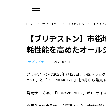
HOME
>
サプライヤー
>
ブリヂストン
>
【ブリヂ
【ブリヂストン】市街
耗性能を高めたオール
サプライヤー
2025.07.31
ブリヂストンは2025年7月25日、小型トラッ
M807」と「ECOPIA M812Ⅱ」を9月から発
発売サイズは、「DURAVIS M807」が19 サ
今回発売の商品は、「循環ビジネス時代の新た