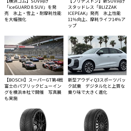
【横浜ゴム】SUV向け
【ブリヂストン】新SUV向け
「iceGUARD 8 SUV」を発
スタッドレス「BLIZZAK
売 氷上・雪上・耐摩耗性能
ICEPEAK」発売 氷上性能
を大幅強化
11％向上、摩耗ライフ14％ア
ップ
【BOSCH】スーパーGT第4戦
新型アウディQ3スポーツバッ
富士のパブリックビューイン
ク試乗 デジタル化と上質な
グを横浜本社で開催 写真展
乗り味で大きく進化
も実施