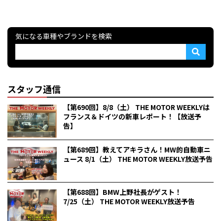
気になる車種やブランドを検索
スタッフ通信
【第690回】8/8（土） THE MOTOR WEEKLYは
フランス＆ドイツの新車レポート！【放送予
告】
【第689回】教えてアキラさん！MW的自動車ニ
ュース 8/1（土） THE MOTOR WEEKLY放送予告
【第688回】BMW上野社長がゲスト！
7/25（土） THE MOTOR WEEKLY放送予告