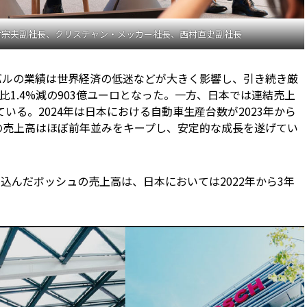
村宗夫副社長、クリスチャン・メッカー社長、西村直史副社長
ーバルの業績は世界経済の低迷などが大きく影響し、引き続き厳
1.4%減の903億ユーロとなった。一方、日本では連結売上
ている。2024年は日本における自動車生産台数が2023年から
ュの売上高はほぼ前年並みをキープし、安定的な成長を遂げてい
込んだボッシュの売上高は、日本においては2022年から3年