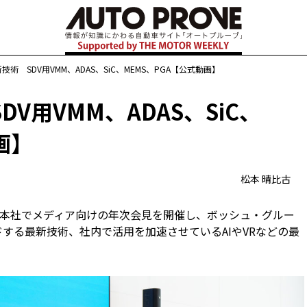
術 SDV用VMM、ADAS、SiC、MEMS、PGA【公式動画】
V用VMM、ADAS、SiC、
画】
松本 晴比古
の新本社でメディア向けの年次会見を開催し、ボッシュ・グルー
ドする最新技術、社内で活用を加速させているAIやVRなどの最