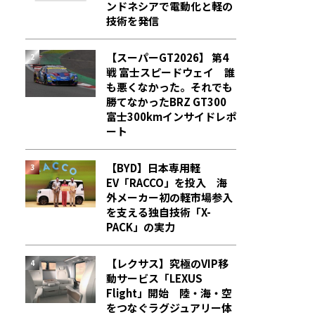
ンドネシアで電動化と軽の
技術を発信
【スーパーGT2026】 第4
戦 富士スピードウェイ 誰
も悪くなかった。それでも
勝てなかった――BRZ GT300
富士300kmインサイドレポ
ート
【BYD】日本専用軽
EV「RACCO」を投入 海
外メーカー初の軽市場参入
を支える独自技術「X-
PACK」の実力
【レクサス】究極のVIP移
動サービス「LEXUS
Flight」開始 陸・海・空
をつなぐラグジュアリー体