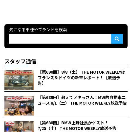
気になる車種やブランドを検索
スタッフ通信
【第690回】8/8（土） THE MOTOR WEEKLYは
フランス＆ドイツの新車レポート！【放送予
告】
【第689回】教えてアキラさん！MW的自動車ニ
ュース 8/1（土） THE MOTOR WEEKLY放送予告
【第688回】BMW上野社長がゲスト！
7/25（土） THE MOTOR WEEKLY放送予告