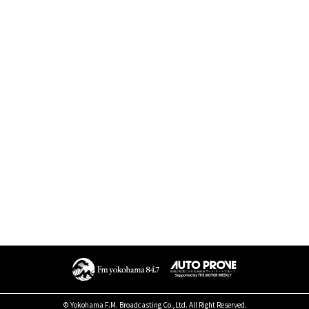
© Yokohama F.M. Broadcasting Co.,Ltd. All Right Reserved.