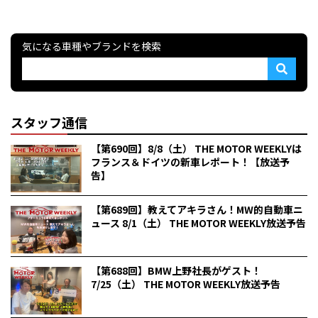
気になる車種やブランドを検索
スタッフ通信
【第690回】8/8（土） THE MOTOR WEEKLYは
フランス＆ドイツの新車レポート！【放送予
告】
【第689回】教えてアキラさん！MW的自動車ニ
ュース 8/1（土） THE MOTOR WEEKLY放送予告
【第688回】BMW上野社長がゲスト！
7/25（土） THE MOTOR WEEKLY放送予告