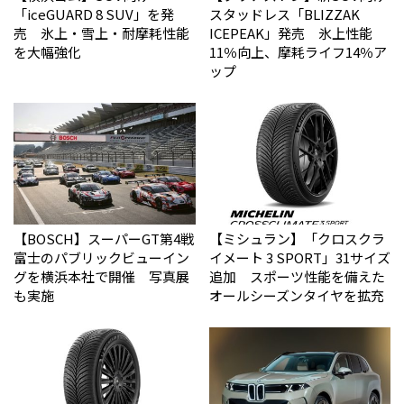
「iceGUARD 8 SUV」を発
スタッドレス「BLIZZAK
売 氷上・雪上・耐摩耗性能
ICEPEAK」発売 氷上性能
を大幅強化
11％向上、摩耗ライフ14％ア
ップ
【BOSCH】スーパーGT第4戦
【ミシュラン】「クロスクラ
富士のパブリックビューイン
イメート 3 SPORT」31サイズ
グを横浜本社で開催 写真展
追加 スポーツ性能を備えた
も実施
オールシーズンタイヤを拡充