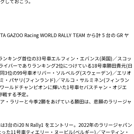
クしておこう。
AZOO Racing WORLD RALLY TEAM から計 5 台の GR ヤ
ンキング首位の33号車エルフィン・エバンス(英国)／スコッ
ライバーでありランキング2位につけている18号車勝田貴元(日
、同3位の99号車オリバー・ソルベルグ(スウェーデン)／エリオ
サミ・パヤリ(フィンランド)／マルコ・サルミネン(フィンラン
回ワールドチャンピオンに輝いた1号車セバスチャン・オジエ
が参戦する予定。
チア・ラリーと今季2勝をあげている勝田は、悲願のラリージャ
 TEAM は3台のi20 N Rally1 をエントリー。2022年のラリージャパン
なった11号車ティエリー・ヌービル(ベルギー)／マーティン・