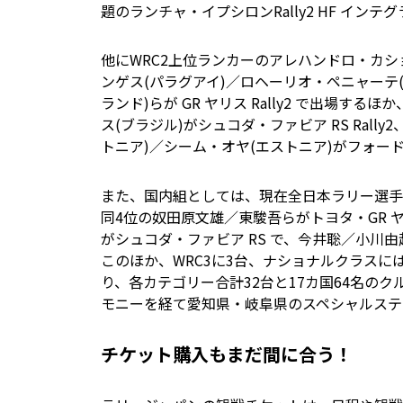
題のランチャ・イプシロンRally2 HF イン
他にWRC2上位ランカーのアレハンドロ・カシ
ンゲス(パラグアイ)／ロヘーリオ・ペニャーテ
ランド)らが GR ヤリス Rally2 で出場
ス(ブラジル)がシュコダ・ファビア RS Rall
トニア)／シーム・オヤ(エストニア)がフォー
また、国内組としては、現在全日本ラリー選手
同4位の奴田原文雄／東駿吾らがトヨタ・GR ヤ
がシュコダ・ファビア RS で、今井聡／小川由
このほか、WRC3に3台、ナショナルクラスに
り、各カテゴリー合計32台と17カ国64名の
モニーを経て愛知県・岐阜県のスペシャルステ
チケット購入もまだ間に合う！