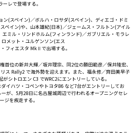
テグラーレで登場する。
ョン(スペイン)／ボルハ・ロサダ(スペイン)、ディエゴ・ドミ
(スペイン)や、山本雄紀(日本)／ジェームス・フルトン(アイル
するほか、エミル・リンドホルム(フィンランド)／ガブリエル・モラレ
y2、ロメット・ユルゲンソン(エス
ド・フィエスタ MkⅡで出場する。
権首位の新井大輝／坂井理宗、同2位の勝田範彦／保井隆宏、
リス Rally2 で海外勢を迎えます。また、福永修／齊田美早子
起がシトロエン C3 でWRC2にエントリーしている。
はダイハツ・コペンやトヨタ86 など7台がエントリーしてお
クルーが、5月28日に名古屋城周辺で行われるオープニングセレ
ージを疾走する。