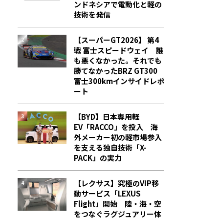
ンドネシアで電動化と軽の
技術を発信
【スーパーGT2026】 第4
戦 富士スピードウェイ 誰
も悪くなかった。それでも
勝てなかった――BRZ GT300
富士300kmインサイドレポ
ート
【BYD】日本専用軽
EV「RACCO」を投入 海
外メーカー初の軽市場参入
を支える独自技術「X-
PACK」の実力
【レクサス】究極のVIP移
動サービス「LEXUS
Flight」開始 陸・海・空
をつなぐラグジュアリー体