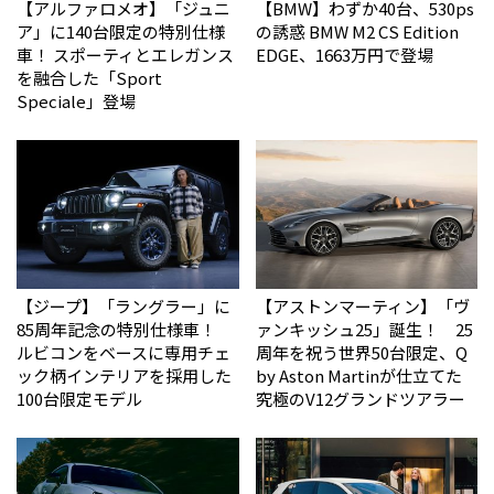
【アルファロメオ】「ジュニ
【BMW】わずか40台、530ps
ア」に140台限定の特別仕様
の誘惑 BMW M2 CS Edition
車！ スポーティとエレガンス
EDGE、1663万円で登場
を融合した「Sport
Speciale」登場
【ジープ】「ラングラー」に
【アストンマーティン】「ヴ
85周年記念の特別仕様車！
ァンキッシュ25」誕生！ 25
ルビコンをベースに専用チェ
周年を祝う世界50台限定、Q
ック柄インテリアを採用した
by Aston Martinが仕立てた
100台限定モデル
究極のV12グランドツアラー