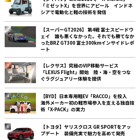
「ミゼットX」を世界にアピール インドネ
シアで電動化と軽の技術を発信
【スーパーGT2026】 第4戦 富士スピードウ
ェイ 誰も悪くなかった。それでも勝てなか
った――BRZ GT300 富士300kmインサイドレポ
ート
【レクサス】究極のVIP移動サービス
「LEXUS Flight」開始 陸・海・空をつな
ぐラグジュアリー体験を提供
【BYD】日本専用軽EV「RACCO」を投入
海外メーカー初の軽市場参入を支える独自技
術「X-PACK」の実力
【トヨタ】ヤリスクロス GR SPORTをアッ
プデート 装備充実で魅力を高めて発売