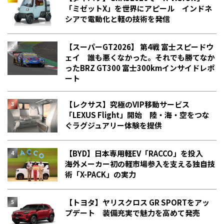
「ミゼットX」を世界にアピール インドネ
シアで電動化と軽の技術を発信
【スーパーGT2026】 第4戦 富士スピードウ
ェイ 誰も悪くなかった。それでも勝てなか
った――BRZ GT300 富士300kmインサイドレポ
ート
【レクサス】究極のVIP移動サービス
「LEXUS Flight」開始 陸・海・空をつな
ぐラグジュアリー体験を提供
【BYD】日本専用軽EV「RACCO」を投入
海外メーカー初の軽市場参入を支える独自技
術「X-PACK」の実力
【トヨタ】ヤリスクロス GR SPORTをアッ
プデート 装備充実で魅力を高めて発売