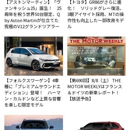
【アストンマーティン】「ヴ
【トヨタ】GR86がさらに進
ァンキッシュ25」誕生！ 25
化！ ソリッドグレー復活、
周年を祝う世界50台限定、Q
3眼アイサイト採用、MTの操
by Aston Martinが仕立てた
作性も向上した一部改良モデ
究極のV12グランドツアラー
ル
【フォルクスワーゲン】4車
【第690回】8/8（土） THE
種に「プレミアムサウンドエ
MOTOR WEEKLYはフランス
ディション」登場！ ハーマ
＆ドイツの新車レポート！
ン・カルドンなど上質な音響
【放送予告】
を楽しむ限定モデル