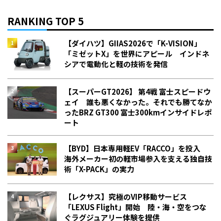
RANKING TOP 5
【ダイハツ】GIIAS2026で「K-VISION」
「ミゼットX」を世界にアピール インドネ
シアで電動化と軽の技術を発信
【スーパーGT2026】 第4戦 富士スピードウ
ェイ 誰も悪くなかった。それでも勝てなか
った――BRZ GT300 富士300kmインサイドレポ
ート
【BYD】日本専用軽EV「RACCO」を投入
海外メーカー初の軽市場参入を支える独自技
術「X-PACK」の実力
【レクサス】究極のVIP移動サービス
「LEXUS Flight」開始 陸・海・空をつな
ぐラグジュアリー体験を提供