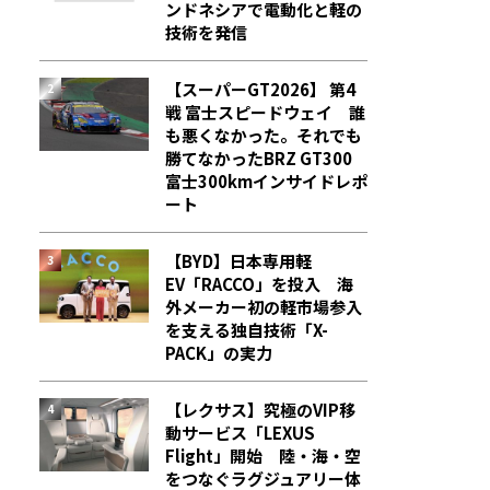
ンドネシアで電動化と軽の
技術を発信
【スーパーGT2026】 第4
戦 富士スピードウェイ 誰
も悪くなかった。それでも
勝てなかった――BRZ GT300
富士300kmインサイドレポ
ート
【BYD】日本専用軽
EV「RACCO」を投入 海
外メーカー初の軽市場参入
を支える独自技術「X-
PACK」の実力
【レクサス】究極のVIP移
動サービス「LEXUS
Flight」開始 陸・海・空
をつなぐラグジュアリー体