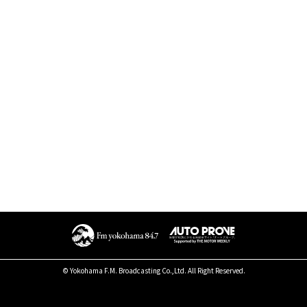
© Yokohama F.M. Broadcasting Co.,Ltd. All Right Reserved.