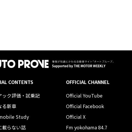
IAL CONTENTS
OFFICIAL CHANNEL
アック評価・試乗記
Official YouTube
なる新車
Official Facebook
mobile Study
Official X
に載らない話
Fm yokohama 84.7