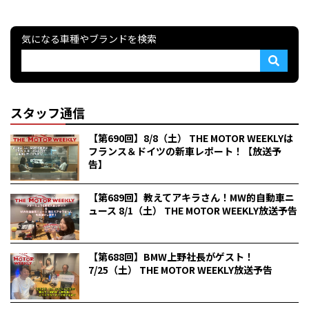
気になる車種やブランドを検索
スタッフ通信
【第690回】8/8（土） THE MOTOR WEEKLYは
フランス＆ドイツの新車レポート！【放送予
告】
【第689回】教えてアキラさん！MW的自動車ニ
ュース 8/1（土） THE MOTOR WEEKLY放送予告
【第688回】BMW上野社長がゲスト！
7/25（土） THE MOTOR WEEKLY放送予告