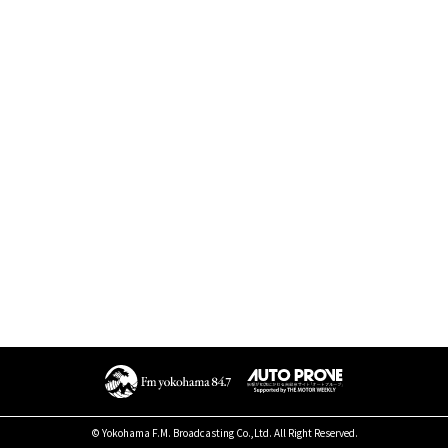
© Yokohama F.M. Broadcasting Co.,Ltd. All Right Reserved.