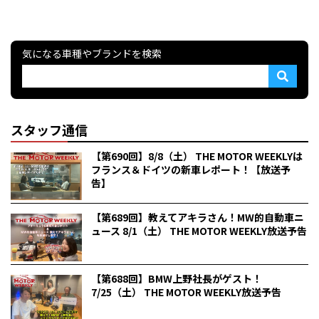
気になる車種やブランドを検索
スタッフ通信
【第690回】8/8（土） THE MOTOR WEEKLYは
フランス＆ドイツの新車レポート！【放送予
告】
【第689回】教えてアキラさん！MW的自動車ニ
ュース 8/1（土） THE MOTOR WEEKLY放送予告
【第688回】BMW上野社長がゲスト！
7/25（土） THE MOTOR WEEKLY放送予告