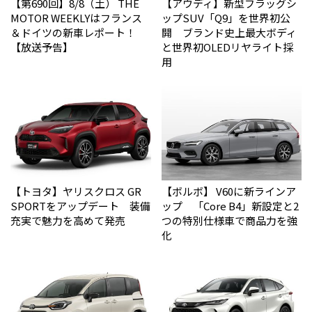
【第690回】8/8（土） THE
【アウディ】新型フラッグシ
MOTOR WEEKLYはフランス
ップSUV「Q9」を世界初公
＆ドイツの新車レポート！
開 ブランド史上最大ボディ
【放送予告】
と世界初OLEDリヤライト採
用
【トヨタ】ヤリスクロス GR
【ボルボ】 V60に新ラインア
SPORTをアップデート 装備
ップ 「Core B4」新設定と2
充実で魅力を高めて発売
つの特別仕様車で商品力を強
化