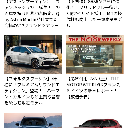
【アストンマーティン】「ヴ
【トヨタ】GR86がさらに進
ァンキッシュ25」誕生！ 25
化！ ソリッドグレー復活、
周年を祝う世界50台限定、Q
3眼アイサイト採用、MTの操
by Aston Martinが仕立てた
作性も向上した一部改良モデ
究極のV12グランドツアラー
ル
【フォルクスワーゲン】4車
【第690回】8/8（土） THE
種に「プレミアムサウンドエ
MOTOR WEEKLYはフランス
ディション」登場！ ハーマ
＆ドイツの新車レポート！
ン・カルドンなど上質な音響
【放送予告】
を楽しむ限定モデル