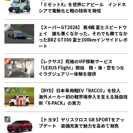
「ミゼットX」を世界にアピール インドネ
シアで電動化と軽の技術を発信
【スーパーGT2026】 第4戦 富士スピードウ
ェイ 誰も悪くなかった。それでも勝てなか
った――BRZ GT300 富士300kmインサイドレポ
ート
【レクサス】究極のVIP移動サービス
「LEXUS Flight」開始 陸・海・空をつな
ぐラグジュアリー体験を提供
【BYD】日本専用軽EV「RACCO」を投入
海外メーカー初の軽市場参入を支える独自技
術「X-PACK」の実力
【トヨタ】ヤリスクロス GR SPORTをアッ
プデート 装備充実で魅力を高めて発売