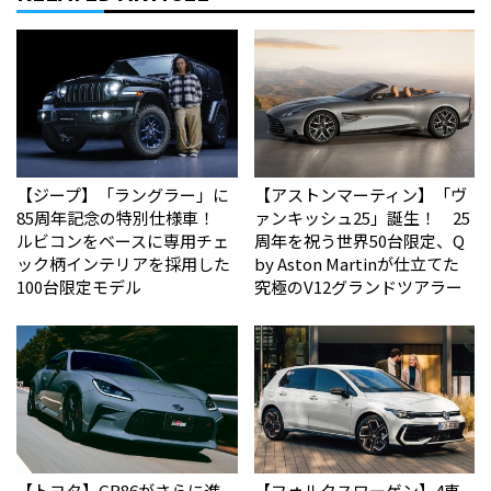
【ジープ】「ラングラー」に
【アストンマーティン】「ヴ
85周年記念の特別仕様車！
ァンキッシュ25」誕生！ 25
ルビコンをベースに専用チェ
周年を祝う世界50台限定、Q
ック柄インテリアを採用した
by Aston Martinが仕立てた
100台限定モデル
究極のV12グランドツアラー
【トヨタ】GR86がさらに進
【フォルクスワーゲン】4車