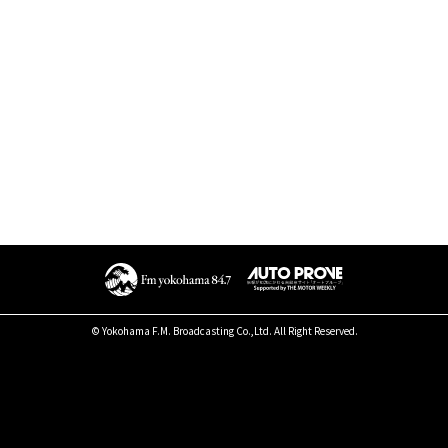
© Yokohama F.M. Broadcasting Co.,Ltd. All Right Reserved.