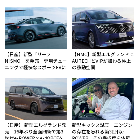
【日産】新型「リーフ
【NMC】新型エルグランドに
NISMO」を発売 専用チュー
AUTECHとVIPが加わる極上
ニングで軽快なスポーツEVに
の移動空間
【日産】 新型エルグランド発
新型キックス試乗 エンジン
売 16年ぶり全面刷新で第3
の存在を忘れる第3世代e-
世代e-POWER×e-4ORCEを
POWER、その完成度を体験