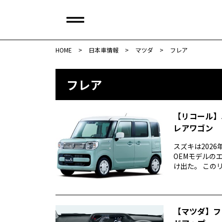
HOME
>
日本車情報​
>
マツダ
>
フレア
フレア
【リコール】
レアワゴン 
スズキは202
OEMモデルの
け出た。 このリ
【マツダ】フ