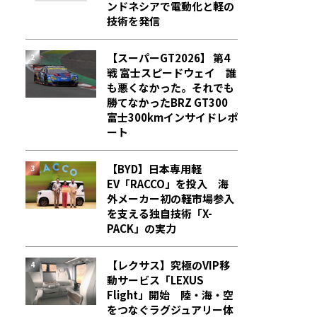
ンドネシアで電動化と軽の
技術を発信
【スーパーGT2026】 第4
戦 富士スピードウェイ 誰
も悪くなかった。それでも
勝てなかった――BRZ GT300
富士300kmインサイドレポ
ート
【BYD】日本専用軽
EV「RACCO」を投入 海
外メーカー初の軽市場参入
を支える独自技術「X-
PACK」の実力
【レクサス】究極のVIP移
動サービス「LEXUS
Flight」開始 陸・海・空
をつなぐラグジュアリー体