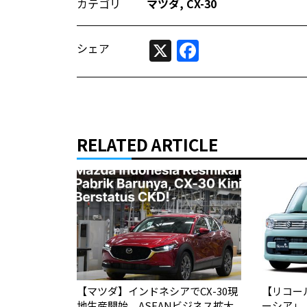
カテゴリ
マツダ
,
CX-30
X
Facebook
シェア
RELATED ARTICLE
【マツダ】インドネシアでCX-30現
【リコー
地生産開始 ASEANビジネス拡大
ーシア」