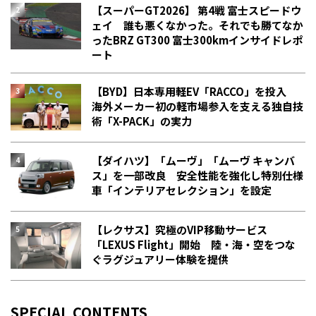
【スーパーGT2026】 第4戦 富士スピードウ
ェイ 誰も悪くなかった。それでも勝てなか
った――BRZ GT300 富士300kmインサイドレポ
ート
【BYD】日本専用軽EV「RACCO」を投入
海外メーカー初の軽市場参入を支える独自技
術「X-PACK」の実力
【ダイハツ】「ムーヴ」「ムーヴ キャンバ
ス」を一部改良 安全性能を強化し特別仕様
車「インテリアセレクション」を設定
【レクサス】究極のVIP移動サービス
「LEXUS Flight」開始 陸・海・空をつな
ぐラグジュアリー体験を提供
SPECIAL CONTENTS