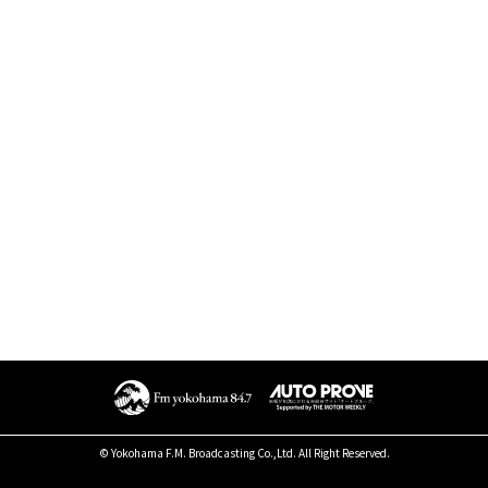
© Yokohama F.M. Broadcasting Co.,Ltd. All Right Reserved.