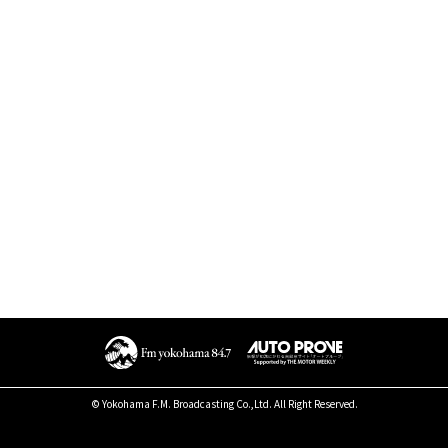
© Yokohama F.M. Broadcasting Co.,Ltd. All Right Reserved.