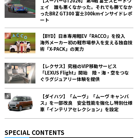
【スーパーGT2026】 第4戦 富士スピードウ
ェイ 誰も悪くなかった。それでも勝てなか
った――BRZ GT300 富士300kmインサイドレポ
ート
【BYD】日本専用軽EV「RACCO」を投入
海外メーカー初の軽市場参入を支える独自技
術「X-PACK」の実力
【レクサス】究極のVIP移動サービス
「LEXUS Flight」開始 陸・海・空をつな
ぐラグジュアリー体験を提供
【ダイハツ】「ムーヴ」「ムーヴ キャンバ
ス」を一部改良 安全性能を強化し特別仕様
車「インテリアセレクション」を設定
SPECIAL CONTENTS