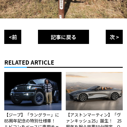
<前
記事に戻る
次 >
RELATED ARTICLE
【ジープ】「ラングラー」に
【アストンマーティン】「ヴ
85周年記念の特別仕様車！
ァンキッシュ25」誕生！ 25
ルビコンをベースに専用チェ
周年を祝う世界50台限定、Q