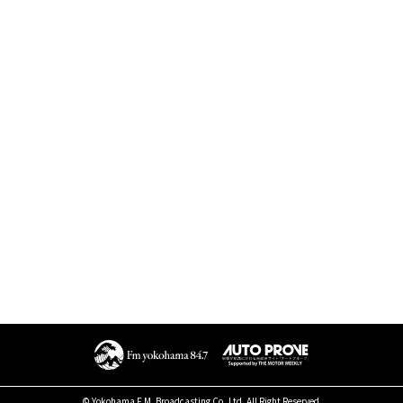
© Yokohama F.M. Broadcasting Co.,Ltd. All Right Reserved.