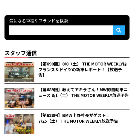
気になる車種やブランドを検索
スタッフ通信
【第690回】8/8（土） THE MOTOR WEEKLYは
フランス＆ドイツの新車レポート！【放送予
告】
【第689回】教えてアキラさん！MW的自動車ニ
ュース 8/1（土） THE MOTOR WEEKLY放送予告
【第688回】BMW上野社長がゲスト！
7/25（土） THE MOTOR WEEKLY放送予告