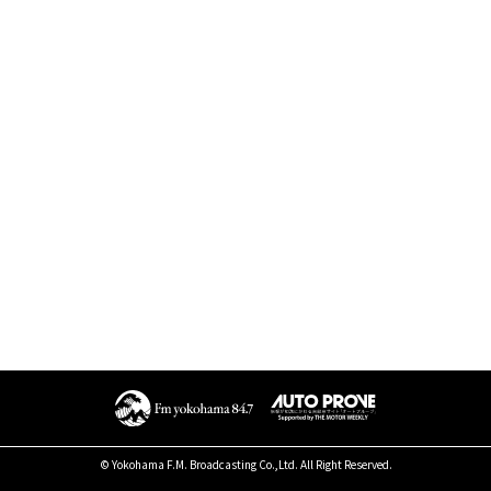
© Yokohama F.M. Broadcasting Co.,Ltd. All Right Reserved.