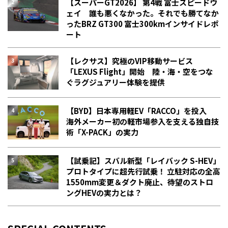
【スーパーGT2026】 第4戦 富士スピードウ
ェイ 誰も悪くなかった。それでも勝てなか
った――BRZ GT300 富士300kmインサイドレポ
ート
【レクサス】究極のVIP移動サービス
「LEXUS Flight」開始 陸・海・空をつな
ぐラグジュアリー体験を提供
【BYD】日本専用軽EV「RACCO」を投入
海外メーカー初の軽市場参入を支える独自技
術「X-PACK」の実力
【試乗記】スバル新型「レイバック S-HEV」
プロトタイプに超先行試乗！ 立駐対応の全高
1550mm変更＆ダクト廃止、待望のストロ
ングHEVの実力とは？